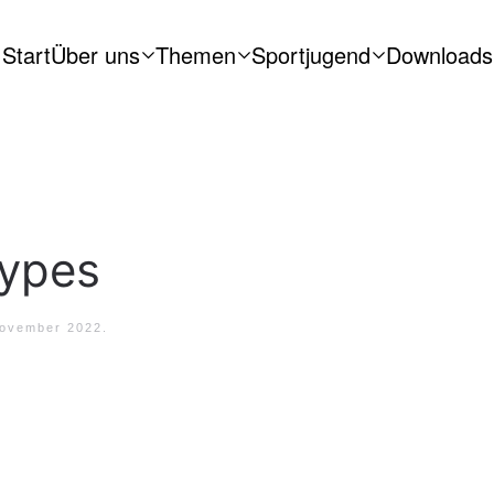
Start
Über uns
Themen
Sportjugend
Downloads
Types
November 2022
.