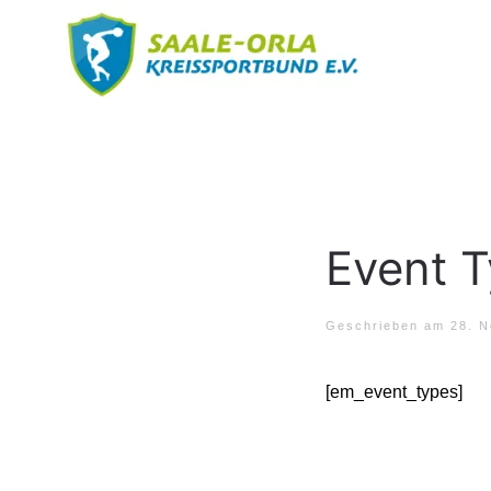
Event 
Geschrieben am
28. 
[em_event_types]