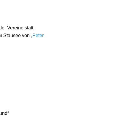
r Vereine statt.
m Stausee von „
Peter
bund“