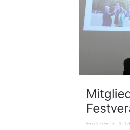
Mitgli
Festver
Geschrieben am
5. Ju