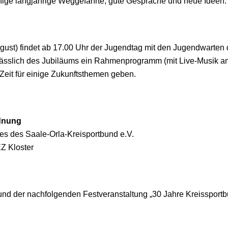
inige langjährige Weggefährte, gute Gespräche und neue Ideen.
ust) findet ab 17.00 Uhr der Jugendtag mit den Jugendwarten de
lässlich des Jubiläums ein Rahmenprogramm (mit Live-Musik a
 Zeit für einige Zukunftsthemen geben.
rdnung
ges des Saale-Orla-Kreisportbund e.V.
Z Kloster
rund der nachfolgenden Festveranstaltung „30 Jahre Kreissport