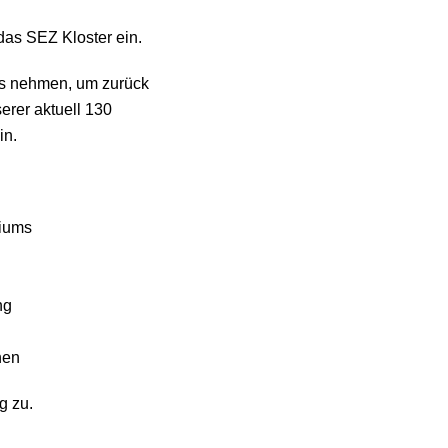
das SEZ Kloster ein.
ss nehmen, um zurück
erer aktuell 130
in.
diums
ng
hen
g zu.