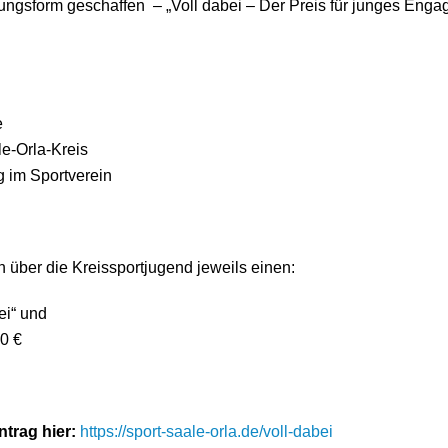
ngsform geschaffen – „Voll dabei – Der Preis für junges Eng
e
e-Orla-Kreis
g im Sportverein
n über die Kreissportjugend jeweils einen:
ei“ und
0 €
ntrag hier:
https://sport-saale-orla.de/voll-dabei