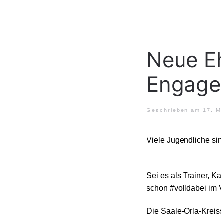
Neue Eh
Engage
Geschrieben am
17. M
Viele Jugendliche si
Sei es als Trainer, K
schon #volldabei im 
Die Saale-Orla-Krei