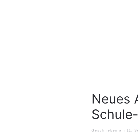
Neues A
Schule-
Geschrieben am
11. S